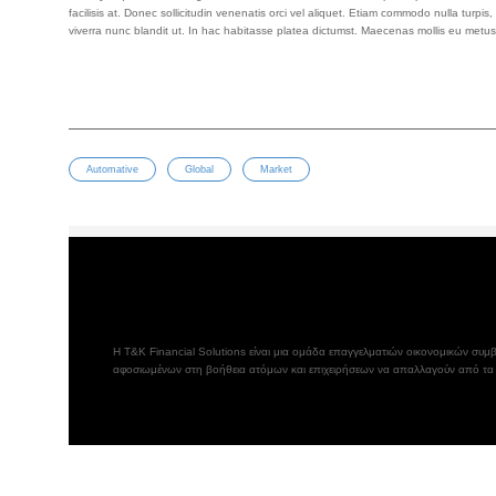
facilisis at. Donec sollicitudin venenatis orci vel aliquet. Etiam commodo nulla turp
viverra nunc blandit ut. In hac habitasse platea dictumst. Maecenas mollis eu metus 
Automative
Global
Market
Η T&K Financial Solutions είναι μια ομάδα επαγγελματιών οικονομικών συ
αφοσιωμένων στη βοήθεια ατόμων και επιχειρήσεων να απαλλαγούν από τα