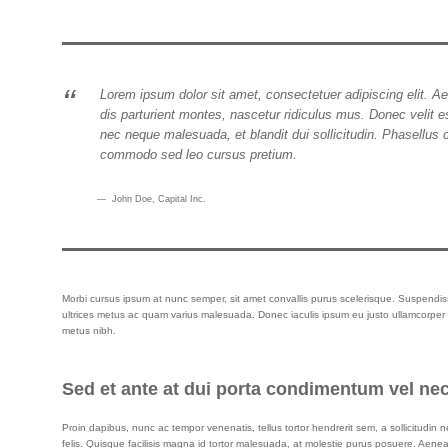
Lorem ipsum dolor sit amet, consectetuer adipiscing elit.
dis parturient montes, nascetur ridiculus mus. Donec velit es
nec neque malesuada, et blandit dui sollicitudin. Phasellus c
commodo sed leo cursus pretium.
John Doe
, Capital Inc.
Morbi cursus ipsum at nunc semper, sit amet convallis purus scelerisque. Suspendiss
ultrices metus ac quam varius malesuada. Donec iaculis ipsum eu justo ullamcorper vo
metus nibh.
Sed et ante at dui porta condimentum vel nec
Proin dapibus, nunc ac tempor venenatis, tellus tortor hendrerit sem, a sollicitud
felis. Quisque facilisis magna id tortor malesuada, at molestie purus posuere. Aene