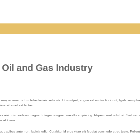
Oil and Gas Industry
emper urna dictum tellus lacinia vehicula. Ut volutpat, augue vel auctor tincidunt, ligula sem pha
sse sit amet est lectus.
nisi quis, sodales magna. Integer congue convallis adipiscing. Aliquam erat volutpat. Sed sed er
e at lorem.
tor, dapibus ante non, lacinia odio. Curabitur id eros vitae elit feugiat commodo ut eu justo. Pelle