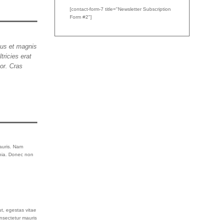
[contact-form-7 title="Newsletter Subscription
Form #2"]
bus et magnis
tricies erat
or. Cras
mauris. Nam
inia. Donec non
t, egestas vitae
onsectetur mauris