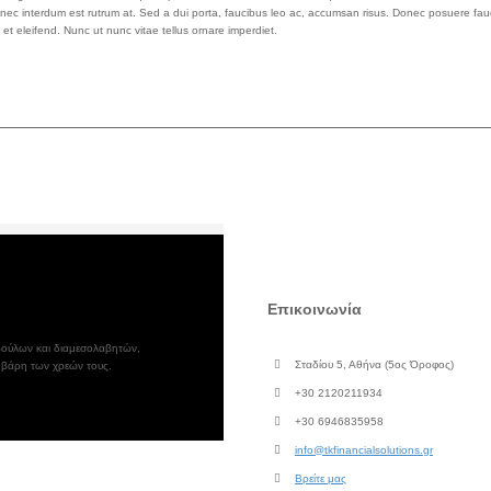
is, nec interdum est rutrum at. Sed a dui porta, faucibus leo ac, accumsan risus. Donec posuere fau
et eleifend. Nunc ut nunc vitae tellus ornare imperdiet.
Επικοινωνία
μβούλων και διαμεσολαβητών,
Σταδίου 5, Αθήνα (5ος Όροφος)
 βάρη των χρεών τους.
+30 2120211934
+30 6946835958
info@tkfinancialsolutions.gr
Βρείτε μας