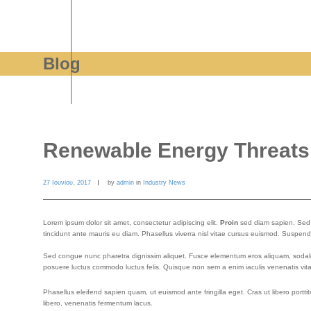
Blog
Renewable Energy Threats 
27 Ιουνίου, 2017
by
admin
in
Industry News
Lorem ipsum dolor sit amet, consectetur adipiscing elit.
Proin
sed diam sapien. Sed s
tincidunt ante mauris eu diam. Phasellus viverra nisl vitae cursus euismod. Suspendi
Sed congue nunc pharetra dignissim aliquet. Fusce elementum eros aliquam, sodales 
posuere luctus commodo luctus felis. Quisque non sem a enim iaculis venenatis vita
Phasellus eleifend sapien quam, ut euismod ante fringilla eget. Cras ut libero portti
libero, venenatis fermentum lacus.