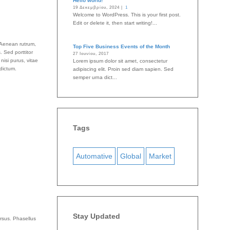
Hello world!
19 Δεκεμβρίου, 2024 |
1
Welcome to WordPress. This is your first post.
Edit or delete it, then start writing!...
. Aenean rutrum,
Top Five Business Events of the Month
. Sed porttitor
27 Ιουνίου, 2017
nisi purus, vitae
Lorem ipsum dolor sit amet, consectetur
dictum.
adipiscing elit. Proin sed diam sapien. Sed
semper urna dict...
Tags
Automative
Global
Market
Stay Updated
ursus. Phasellus