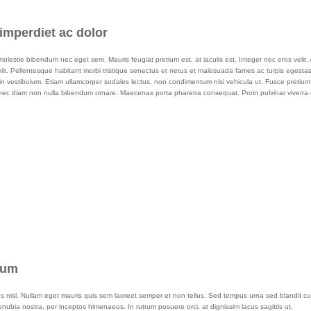
 imperdiet ac dolor
olestie bibendum nec eget sem. Mauris feugiat pretium est, at iaculis est. Integer nec eros velit
t velit. Pellentesque habitant morbi tristique senectus et netus et malesuada fames ac turpis egestas
din vestibulum. Etiam ullamcorper sodales lectus, non condimentum nisi vehicula ut. Fusce pretium 
 Ut nec diam non nulla bibendum ornare. Maecenas porta pharetra consequat. Proin pulvinar viverra 
ium
us nisl. Nullam eget mauris quis sem laoreet semper et non tellus. Sed tempus urna sed blandit c
nubia nostra, per inceptos himenaeos. In rutrum posuere orci, at dignissim lacus sagittis ut.