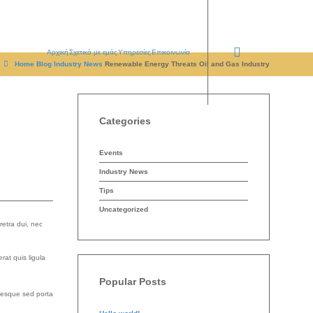
Αρχική
Σχετικά με εμάς
Υπηρεσίες
Επικοινωνία
Home
Blog
Industry News
Renewable Energy Threats Oil and Gas Industry
Categories
Events
Industry News
Tips
Uncategorized
retra dui, nec
at quis ligula
Popular Posts
ntesque sed porta