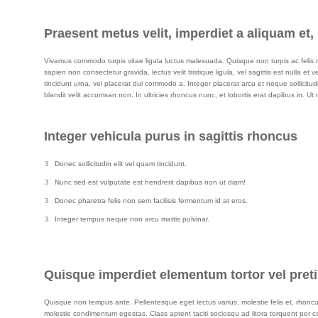
Praesent metus velit, imperdiet a aliquam et,
Vivamus commodo turpis vitae ligula luctus malesuada. Quisque non turpis ac felis m
sapien non consectetur gravida, lectus velit tristique ligula, vel sagittis est nulla e
tincidunt urna, vel placerat dui commodo a. Integer placerat arcu et neque sollicitu
blandit velit accumsan non. In ultricies rhoncus nunc, et lobortis erat dapibus in.
Integer vehicula purus in sagittis rhoncus
Donec sollicitudin elit vel quam tincidunt.
Nunc sed est vulputate est hendrerit dapibus non ut diam!
Donec pharetra felis non sem facilisis fermentum id at eros.
Integer tempus neque non arcu mattis pulvinar.
Quisque imperdiet elementum tortor vel pret
Quisque non tempus ante. Pellentesque eget lectus varius, molestie felis et, rhonc
molestie condimentum egestas. Class aptent taciti sociosqu ad litora torquent per co