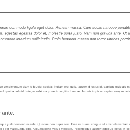
 Aenean commodo ligula eget dolor. Aenean massa. Cum sociis natoque penati
t, egestas egestas dolor et, molestie porta justo. Nam non gravida ante. Ut ul
ommodo interdum sollicitudin. Proin hendrerit massa non tortor ultrices porttit
e condimentum diam id feugiat sagittis. Nullam erat nulla, auctor id lectus id, dapibus molestie 
lutpat in vel nisl. Integer vehicula purus in sagittis rhoncus. In quis turpis ac sapien semper lac
 ante.
in neque justo fermentum ante. Quisque non turpis sem. Cras mi quam, congue sit amet elementum u
an eget malesuada odio. Aliquam porta varius molestie. Pellentesque auctor faucibus lectus, in c